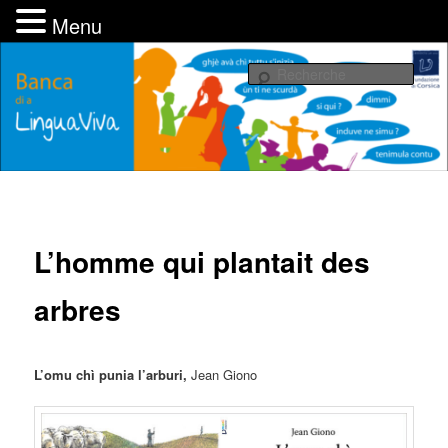
Menu
Aller
UMANI, associu pè una Fundazione di Corsica
au
Rech
contenu
principal
Banca di a LinguaViva
L’homme qui plantait des
arbres
L’omu chì punia l’arburi,
Jean Giono