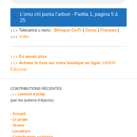
L’omu chì punia l’arburi - Partita 1, pagina 5 à
25
>>> Telecaricà u testu :
Bilingue Co/Fr
|
Corsu
|
Français
|
>>>
Vidéo
>>> En savoir plus
>>> Acheter le livre sur notre boutique en ligne
(UMANI
Edizione)
CONTRIBUTIONS RÉCENTES
>>> Lamenti d’ochje
(par les lycéens d’Ajaccio)
• Accueil
• Le projet
• Textes
• Locuteurs
• Contributions scolaires