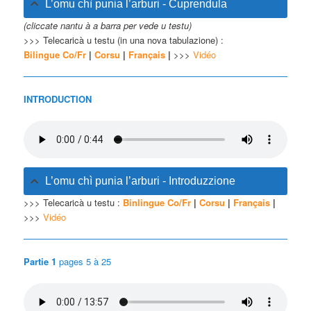
L’omu chì punia l’arburi - Cuprendula
(cliccate nantu à a barra per vede u testu)
>>> Telecaricà u testu (in una nova tabulazione) :
Bilingue Co/Fr
|
Corsu
|
Français
|
>>>
Vidéo
INTRODUCTION
L’omu chì punia l’arburi - Introduzzione
>>> Telecaricà u testu :
Binlingue Co/Fr
|
Corsu
|
Français
|
>>>
Vidéo
Partie 1
pages 5 à 25